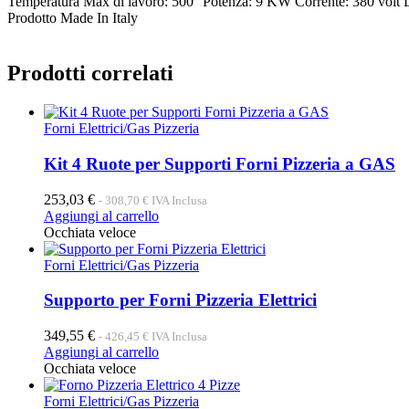
Temperatura Max di lavoro: 500° Potenza: 9 KW Corrente: 380 volt
Prodotto Made In Italy
Prodotti correlati
Forni Elettrici/Gas Pizzeria
Kit 4 Ruote per Supporti Forni Pizzeria a GAS
253,03
€
-
308,70
€
IVA Inclusa
Aggiungi al carrello
Occhiata veloce
Forni Elettrici/Gas Pizzeria
Supporto per Forni Pizzeria Elettrici
349,55
€
-
426,45
€
IVA Inclusa
Aggiungi al carrello
Occhiata veloce
Forni Elettrici/Gas Pizzeria