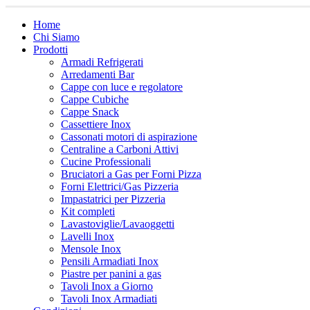
Home
Chi Siamo
Prodotti
Armadi Refrigerati
Arredamenti Bar
Cappe con luce e regolatore
Cappe Cubiche
Cappe Snack
Cassettiere Inox
Cassonati motori di aspirazione
Centraline a Carboni Attivi
Cucine Professionali
Bruciatori a Gas per Forni Pizza
Forni Elettrici/Gas Pizzeria
Impastatrici per Pizzeria
Kit completi
Lavastoviglie/Lavaoggetti
Lavelli Inox
Mensole Inox
Pensili Armadiati Inox
Piastre per panini a gas
Tavoli Inox a Giorno
Tavoli Inox Armadiati