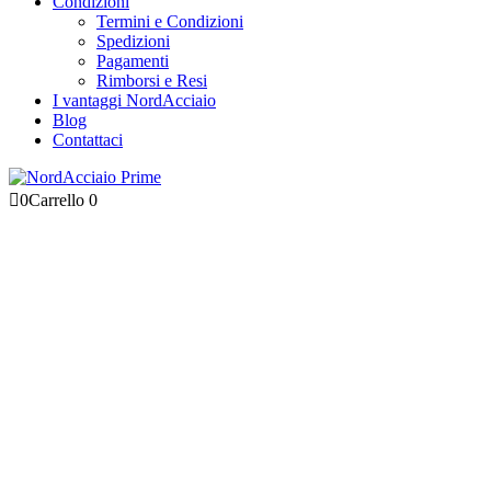
Condizioni
Termini e Condizioni
Spedizioni
Pagamenti
Rimborsi e Resi
I vantaggi NordAcciaio
Blog
Contattaci
0
Carrello
0