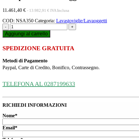
11.461,40
€
-
13.982,91
€
IVA Inclusa
COD:
NSA350
Categoria:
Lavastoviglie/Lavaoggetti
-
+
Aggiungi al carrello
SPEDIZIONE GRATUITA
Metodi di Pagamento
Paypal, Carte di Credito, Bonifico, Contrassegno.
TELEFONA AL 0287199633
RICHIEDI INFORMAZIONI
Nome*
Email*