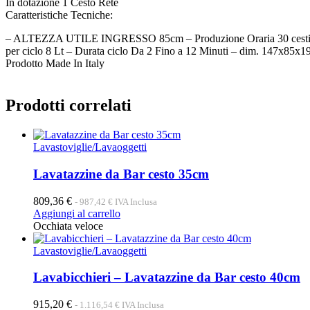
In dotazione 1 Cesto Rete
Caratteristiche Tecniche:
– ALTEZZA UTILE INGRESSO 85cm – Produzione Oraria 30 cesti/h –
per ciclo 8 Lt – Durata ciclo Da 2 Fino a 12 Minuti – dim. 147x85x
Prodotto Made In Italy
Prodotti correlati
Lavastoviglie/Lavaoggetti
Lavatazzine da Bar cesto 35cm
809,36
€
-
987,42
€
IVA Inclusa
Aggiungi al carrello
Occhiata veloce
Lavastoviglie/Lavaoggetti
Lavabicchieri – Lavatazzine da Bar cesto 40cm
915,20
€
-
1.116,54
€
IVA Inclusa