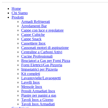
Home
Chi Siamo
Prodotti
Armadi Refrigerati
Arredamenti Bar
Cappe con luce e regolatore
Cappe Cubiche
Cappe Snack
Cassettiere Inox
Cassonati motori di aspirazione
Centraline a Carboni Attivi
Cucine Professionali
Bruciatori a Gas per Forni Pizza
Forni Elettrici/Gas Pizzeria
Impastatrici per Pizzeria
Kit completi
Lavastoviglie/Lavaoggetti
Lavelli Inox
Mensole Inox
Pensili Armadiati Inox
Piastre per panini a gas
Tavoli Inox a Giorno
Tavoli Inox Armadiati