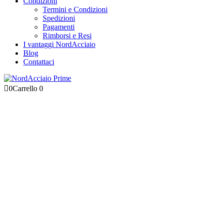
Condizioni
Termini e Condizioni
Spedizioni
Pagamenti
Rimborsi e Resi
I vantaggi NordAcciaio
Blog
Contattaci
0
Carrello
0