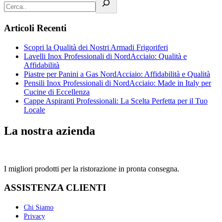
Articoli Recenti
Scopri la Qualità dei Nostri Armadi Frigoriferi
Lavelli Inox Professionali di NordAcciaio: Qualità e
Affidabilità
Piastre per Panini a Gas NordAcciaio: Affidabilità e Qualità
Pensili Inox Professionali di NordAcciaio: Made in Italy per
Cucine di Eccellenza
Cappe Aspiranti Professionali: La Scelta Perfetta per il Tuo
Locale
La nostra azienda
I migliori prodotti per la ristorazione in pronta consegna.
ASSISTENZA CLIENTI
Chi Siamo
Privacy