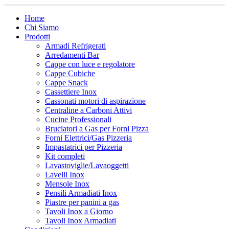
Home
Chi Siamo
Prodotti
Armadi Refrigerati
Arredamenti Bar
Cappe con luce e regolatore
Cappe Cubiche
Cappe Snack
Cassettiere Inox
Cassonati motori di aspirazione
Centraline a Carboni Attivi
Cucine Professionali
Bruciatori a Gas per Forni Pizza
Forni Elettrici/Gas Pizzeria
Impastatrici per Pizzeria
Kit completi
Lavastoviglie/Lavaoggetti
Lavelli Inox
Mensole Inox
Pensili Armadiati Inox
Piastre per panini a gas
Tavoli Inox a Giorno
Tavoli Inox Armadiati