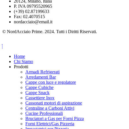
20124, Milano, Italia
P. IVA 09795520965
(+39) 02.87199633
Fax: 02.4070515
nordacciaio@email.it
© NordAcciaio Prime. 2024. Tutti i Diritti Riservati.
Home
Chi Siamo
Prodotti
Armadi Refrigerati
Arredamenti Bar
Cappe con luce e regolatore
Cappe Cubiche
Cappe Snack
Cassettiere Inox
Cassonati motori di aspirazione
Centraline a Carboni Attivi
Cucine Professionali
Bruciatori a Gas per Forni Pizza
Forni Elettrici/Gas Pizzeria
Impastatrici per Pizzeria