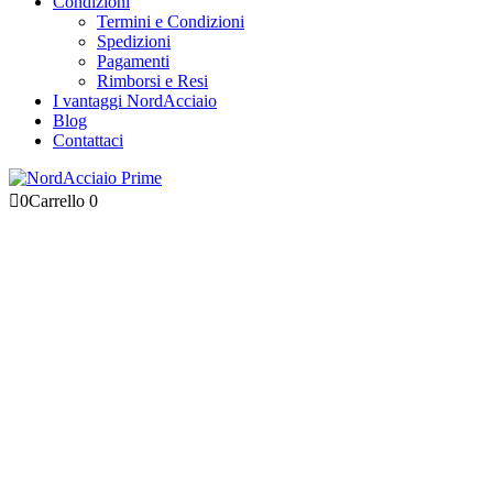
Condizioni
Termini e Condizioni
Spedizioni
Pagamenti
Rimborsi e Resi
I vantaggi NordAcciaio
Blog
Contattaci
0
Carrello
0